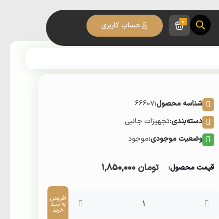
0
حساب کاربری
شناسه محصول:
66607
دسته‌بندی:
تجهیزات جانبی
وضعیت موجودی:
موجود
تومان
1,850,000
قیمت محصول:
كليد
و
افزودن
مغزی
به سبد
خرید
سيلندری