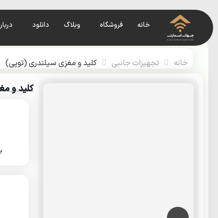
رش
ه
خانه
فروشگاه
وبلاگ
دانلود
دربار
حتوا
خانه
تجهیزات جانبی
كليد و مغزی سيلندری (توپی)
كليد و مغ
ب